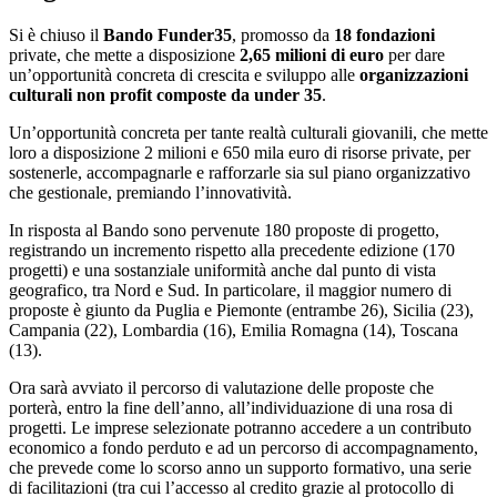
Si è chiuso il
Bando Funder35
, promosso da
18 fondazioni
private, che mette a disposizione
2,65 milioni di euro
per dare
un’opportunità concreta di crescita e sviluppo alle
organizzazioni
culturali non profit
composte da under 35
.
Un’opportunità concreta per tante realtà culturali giovanili, che mette
loro a disposizione 2 milioni e 650 mila euro di risorse private, per
sostenerle, accompagnarle e rafforzarle sia sul piano organizzativo
che gestionale, premiando l’innovatività.
In risposta al Bando sono pervenute 180 proposte di progetto,
registrando un incremento rispetto alla precedente edizione (170
progetti) e una sostanziale uniformità anche dal punto di vista
geografico, tra Nord e Sud. In particolare, il maggior numero di
proposte è giunto da Puglia e Piemonte (entrambe 26), Sicilia (23),
Campania (22), Lombardia (16), Emilia Romagna (14), Toscana
(13).
Ora sarà avviato il percorso di valutazione delle proposte che
porterà, entro la fine dell’anno, all’individuazione di una rosa di
progetti. Le imprese selezionate potranno accedere a un contributo
economico a fondo perduto e ad un percorso di accompagnamento,
che prevede come lo scorso anno un supporto formativo, una serie
di facilitazioni (tra cui l’accesso al credito grazie al protocollo di