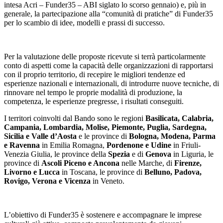
intesa Acri – Funder35 – ABI siglato lo scorso gennaio) e, più in
generale, la partecipazione alla “comunità di pratiche” di Funder35
per lo scambio di idee, modelli e prassi di successo.
Per la valutazione delle proposte ricevute si terrà particolarmente
conto di aspetti come la capacità delle organizzazioni di rapportarsi
con il proprio territorio, di recepire le migliori tendenze ed
esperienze nazionali e internazionali, di introdurre nuove tecniche, di
rinnovare nel tempo le proprie modalità di produzione, la
competenza, le esperienze pregresse, i risultati conseguiti.
I territori coinvolti dal Bando sono le regioni
Basilicata, Calabria,
Campania, Lombardia, Molise, Piemonte, Puglia, Sardegna,
Sicilia e Valle d’Aosta
e le province di
Bologna, Modena, Parma
e Ravenna
in Emilia Romagna,
Pordenone e Udine
in Friuli-
Venezia Giulia, le province della
Spezia
e di
Genova
in Liguria, le
province di
Ascoli Piceno e Ancona
nelle Marche, di
Firenze,
Livorno e Lucca
in Toscana, le province di
Belluno, Padova,
Rovigo, Verona e Vicenza
in Veneto.
L’obiettivo di Funder35 è sostenere e accompagnare le imprese