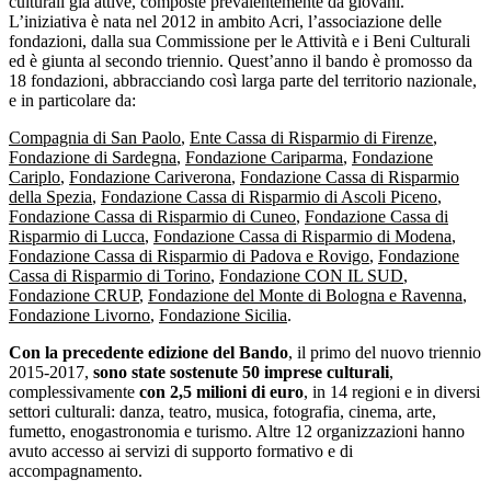
culturali già attive, composte prevalentemente da giovani.
L’iniziativa è nata nel 2012 in ambito Acri, l’associazione delle
fondazioni, dalla sua Commissione per le Attività e i Beni Culturali
ed è giunta al secondo triennio. Quest’anno il bando è promosso da
18 fondazioni, abbracciando così larga parte del territorio nazionale,
e in particolare da:
Compagnia di San Paolo
,
Ente Cassa di Risparmio di Firenze
,
Fondazione di Sardegna
,
Fondazione Cariparma
,
Fondazione
Cariplo
,
Fondazione Cariverona
,
Fondazione Cassa di Risparmio
della Spezia
,
Fondazione Cassa di Risparmio di Ascoli Piceno
,
Fondazione Cassa di Risparmio di Cuneo
,
Fondazione Cassa di
Risparmio di Lucca
,
Fondazione Cassa di Risparmio di Modena
,
Fondazione Cassa di Risparmio di Padova e Rovigo
,
Fondazione
Cassa di Risparmio di Torino
,
Fondazione CON IL SUD
,
Fondazione CRUP
,
Fondazione del Monte di Bologna e Ravenna
,
Fondazione Livorno
,
Fondazione Sicilia
.
Con la precedente edizione del Bando
, il primo del nuovo triennio
2015-2017,
sono state sostenute 50 imprese culturali
,
complessivamente
con
2,5 milioni di euro
, in 14 regioni e in diversi
settori culturali: danza, teatro, musica, fotografia, cinema, arte,
fumetto, enogastronomia e turismo. Altre 12 organizzazioni hanno
avuto accesso ai servizi di supporto formativo e di
accompagnamento.