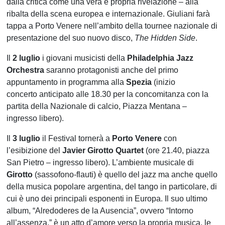
dalla critica come una vera e propria rivelazione – alla
ribalta della scena europea e internazionale. Giuliani farà
tappa a Porto Venere nell’ambito della tournee nazionale di
presentazione del suo nuovo disco,
The Hidden Side
.
Il
2 luglio
i giovani musicisti della
Philadelphia Jazz
Orchestra
saranno protagonisti anche del primo
appuntamento in programma alla
Spezia
(inizio
concerto anticipato alle 18.30 per la concomitanza con la
partita della Nazionale di calcio, Piazza Mentana –
ingresso libero).
Il
3 luglio
il Festival tornerà a
Porto Venere
con
l’esibizione del
Javier Girotto Quartet
(ore 21.40, piazza
San Pietro – ingresso libero). L’ambiente musicale di
Girotto
(sassofono-flauti) è quello del jazz ma anche quello
della musica popolare argentina, del tango in particolare, di
cui è uno dei principali esponenti in Europa. Il suo ultimo
album, “Alredoderes de la Ausencia”, ovvero “Intorno
all’assenza,” è un atto d’amore verso la propria musica, le