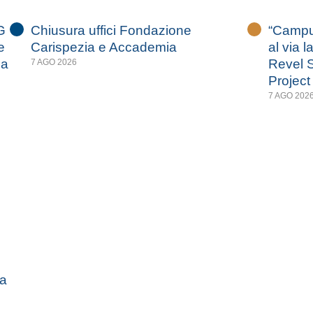
G
Chiusura uffici Fondazione
“Campus
e
Carispezia e Accademia
al via l
za
Revel S
7 AGO 2026
Project
7 AGO 202
za