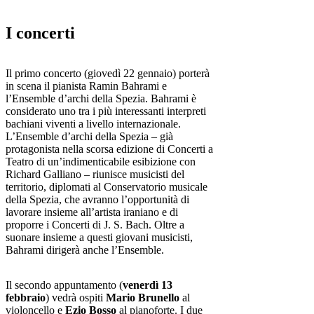
I concerti
Il primo concerto (giovedì 22 gennaio) porterà
in scena il pianista Ramin Bahrami e
l’Ensemble d’archi della Spezia. Bahrami è
considerato uno tra i più interessanti interpreti
bachiani viventi a livello internazionale.
L’Ensemble d’archi della Spezia – già
protagonista nella scorsa edizione di Concerti a
Teatro di un’indimenticabile esibizione con
Richard Galliano – riunisce musicisti del
territorio, diplomati al Conservatorio musicale
della Spezia, che avranno l’opportunità di
lavorare insieme all’artista iraniano e di
proporre i Concerti di J. S. Bach. Oltre a
suonare insieme a questi giovani musicisti,
Bahrami dirigerà anche l’Ensemble.
Il secondo appuntamento (
venerdì 13
febbraio
) vedrà ospiti
Mario Brunello
al
violoncello e
Ezio Bosso
al pianoforte. I due