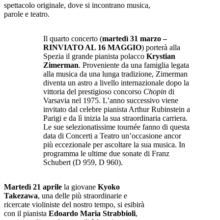
spettacolo originale, dove si incontrano musica,
parole e teatro.
Il quarto concerto (
martedì 31 marzo –
RINVIATO AL 16 MAGGIO
) porterà alla
Spezia il grande pianista polacco
Krystian
Zimerman
. Proveniente da una famiglia legata
alla musica da una lunga tradizione, Zimerman
diventa un astro a livello internazionale dopo la
vittoria del prestigioso concorso
Chopin
di
Varsavia nel 1975. L’anno successivo viene
invitato dal celebre pianista Arthur Rubinstein a
Parigi e da lì inizia la sua straordinaria carriera.
Le sue selezionatissime tournée fanno di questa
data di Concerti a Teatro un’occasione ancor
più eccezionale per ascoltare la sua musica. In
programma le ultime due sonate di Franz
Schubert (D 959, D 960).
Martedì 21 aprile
la giovane
Kyoko
Takezawa
, una delle più straordinarie e
ricercate violiniste del nostro tempo, si esibirà
con il pianista
Edoardo Maria Strabbioli
,