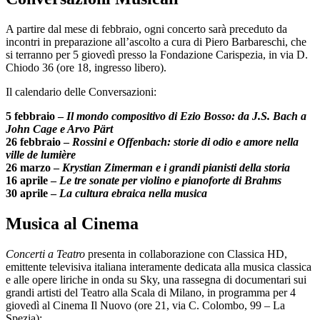
A partire dal mese di febbraio, ogni concerto sarà preceduto da
incontri in preparazione all’ascolto a cura di Piero Barbareschi, che
si terranno per 5 giovedì presso la Fondazione Carispezia, in via D.
Chiodo 36 (ore 18, ingresso libero).
Il calendario delle Conversazioni:
5 febbraio –
Il mondo compositivo di Ezio Bosso: da J.S. Bach a
John Cage e Arvo Pärt
26 febbraio –
Rossini e Offenbach: storie di odio e amore nella
ville de lumière
26 marzo –
Krystian Zimerman e i grandi pianisti della storia
16 aprile –
Le tre sonate per violino e pianoforte di Brahms
30 aprile –
La cultura ebraica nella musica
Musica al Cinema
Concerti a Teatro
presenta in collaborazione con Classica HD,
emittente televisiva italiana interamente dedicata alla musica classica
e alle opere liriche in onda su Sky, una rassegna di documentari sui
grandi artisti del Teatro alla Scala di Milano, in programma per 4
giovedì al Cinema Il Nuovo (ore 21, via C. Colombo, 99 – La
Spezia):