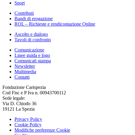
Sport
Contributi
Bandi di erogazione
ROL – Richieste e rendicontazione Online
Ascolto e dialogo
Tavoli di confronto
Comunicazione
Linee guida e logo
Comunicati stampa
Newsletter
Multimedia
Contatti
Fondazione Carispezia
Cod Fisc e P Iva n. 00943700112
Sede legale:
Via D. Chiodo 36
19121 La Spezia
Privacy Policy
Cookie Policy
Modifiche preferenze Cookie