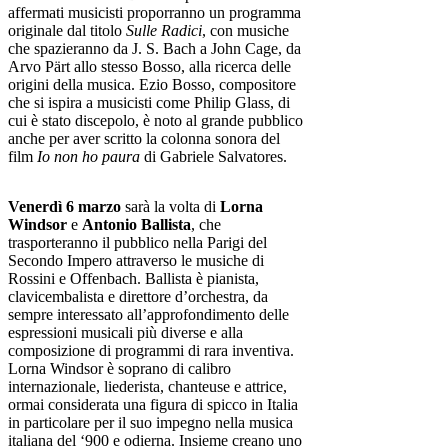
affermati musicisti proporranno un programma
originale dal titolo
Sulle Radici
, con musiche
che spazieranno da J. S. Bach a John Cage, da
Arvo Pärt allo stesso Bosso, alla ricerca delle
origini della musica. Ezio Bosso, compositore
che si ispira a musicisti come Philip Glass, di
cui è stato discepolo, è noto al grande pubblico
anche per aver scritto la colonna sonora del
film
Io non ho paura
di Gabriele Salvatores.
Venerdì 6 marzo
sarà la volta di
Lorna
Windsor
e
Antonio Ballista
, che
trasporteranno il pubblico nella Parigi del
Secondo Impero attraverso le musiche di
Rossini e Offenbach. Ballista è pianista,
clavicembalista e direttore d’orchestra, da
sempre interessato all’approfondimento delle
espressioni musicali più diverse e alla
composizione di programmi di rara inventiva.
Lorna Windsor è soprano di calibro
internazionale, liederista, chanteuse e attrice,
ormai considerata una figura di spicco in Italia
in particolare per il suo impegno nella musica
italiana del ‘900 e odierna. Insieme creano uno