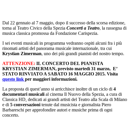
Dal 22 gennaio al 7 maggio, dopo il successo della scorsa edizione,
torna al Teatro Civico della Spezia
Concerti a Teatro
, la rassegna di
musica classica promossa da Fondazione Carispezia.
I sei eventi musicali in programma vedranno ospiti alcuni fra i più
rinomati artisti del panorama musicale internazionale, tra cui
Krystian Zimerman
, uno dei più grandi pianisti del nostro tempo.
ATTENZIONE:
IL CONCERTO DEL PIANISTA
KRYSTIAN ZIMERMAN, previsto martedì 31 marzo, E’
STATO RINVIATO A SABATO 16 MAGGIO 2015. Visita
questo link
per maggiori informazioni.
La proposta di quest’anno si arricchisce inoltre di un ciclo di
4
documentari musicali
al cinema Il Nuovo della Spezia, a cura di
Classica HD
,
dedicati ai grandi artisti del Teatro alla Scala di Milano
e di
5 conversazioni
tenute dal musicista e giornalista Piero
Barbareschi per approfondire autori e musiche prima di ogni
concerto.