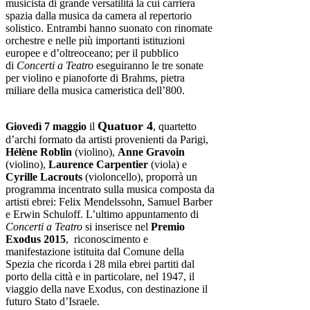
musicista di grande versatilità la cui carriera
spazia dalla musica da camera al repertorio
solistico. Entrambi hanno suonato con rinomate
orchestre e nelle più importanti istituzioni
europee e d’oltreoceano; per il pubblico
di
Concerti a Teatro
eseguiranno le tre sonate
per violino e pianoforte di Brahms, pietra
miliare della musica cameristica dell’800.
Quatuor 4
Giovedì 7 maggio
il
, quartetto
d’archi formato da artisti provenienti da Parigi,
Hélène Roblin
(violino),
Anne Gravoin
(violino),
Laurence Carpentier
(viola) e
Cyrille Lacrouts
(violoncello), proporrà un
programma incentrato sulla musica composta da
artisti ebrei: Felix Mendelssohn, Samuel Barber
e Erwin Schuloff. L’ultimo appuntamento di
Concerti a Teatro
si inserisce nel
Premio
Exodus 2015
, riconoscimento e
manifestazione istituita dal Comune della
Spezia che ricorda i 28 mila ebrei partiti dal
porto della città e in particolare, nel 1947, il
viaggio della nave Exodus, con destinazione il
futuro Stato d’Israele.