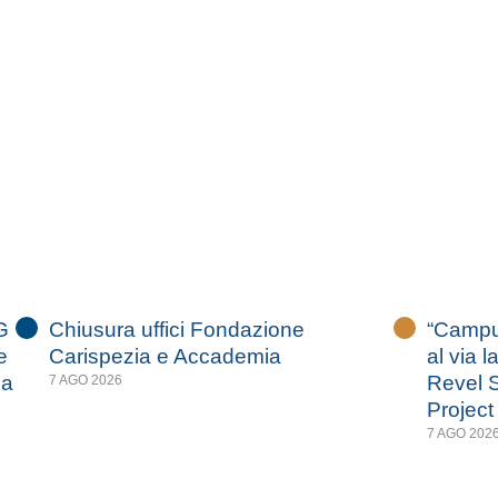
G
Chiusura uffici Fondazione
“Campus
e
Carispezia e Accademia
al via l
za
Revel S
7 AGO 2026
Project
7 AGO 202